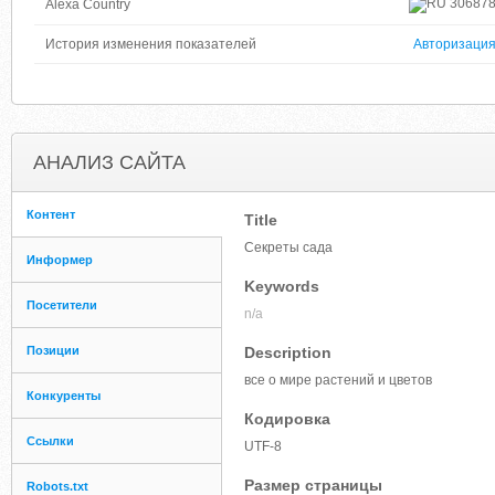
30687
Alexa Country
История изменения показателей
Авторизаци
АНАЛИЗ САЙТА
Контент
Title
Секреты сада
Информер
Keywords
Посетители
n/a
Позиции
Description
все о мире растений и цветов
Конкуренты
Кодировка
Ссылки
UTF-8
Размер страницы
Robots.txt