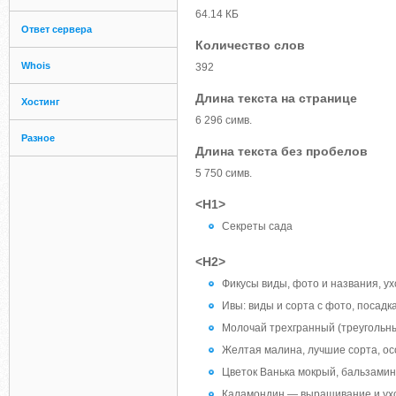
64.14 КБ
Ответ сервера
Количество слов
Whois
392
Длина текста на странице
Хостинг
6 296 симв.
Разное
Длина текста без пробелов
5 750 симв.
<H1>
Секреты сада
<H2>
Фикусы виды, фото и названия, у
Ивы: виды и сорта с фото, посадка
Молочай трехгранный (треугольн
Желтая малина, лучшие сорта, ос
Цветок Ванька мокрый, бальзамин
Каламондин — выращивание и ухо