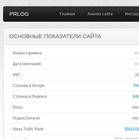
PRLOG
Главная
Анализ сайта
Инстру
ОСНОВНЫЕ ПОКАЗАТЕЛИ САЙТА
Возраст домена
n/
Дата окончания
n/
ИКС
2
Страниц в Google
76
Страниц в Яндексе
84
Dmoz
Не
Яндекс Каталог
Не
Alexa Traffic Rank
304101