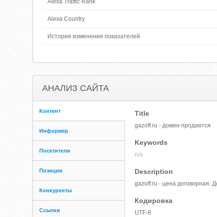
Alexa Traffic Rank
Alexa Country
История изменения показателей
АНАЛИЗ САЙТА
Контент
Title
gazoff.ru - домен продается
Информер
Keywords
Посетители
n/a
Позиции
Description
gazoff.ru - цена договорная.
Конкуренты
Кодировка
Ссылки
UTF-8