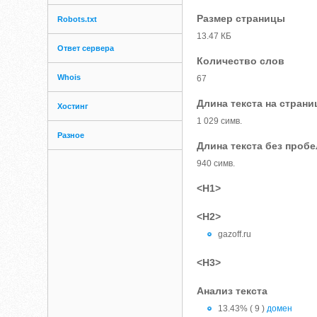
Размер страницы
Robots.txt
13.47 КБ
Ответ сервера
Количество слов
Whois
67
Длина текста на страни
Хостинг
1 029 симв.
Разное
Длина текста без проб
940 симв.
<H1>
<H2>
gazoff.ru
<H3>
Анализ текста
13.43% ( 9 )
домен