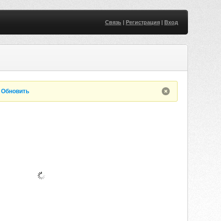
Связь
|
Регистрация
|
Вход
.
Обновить