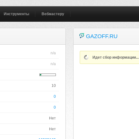
Инструменты
Вебмастеру
GAZOFF.RU
n/a
Идет сбор информации..
n/a
10
0
0
Нет
Нет