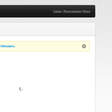
Связь
|
Регистрация
|
Вход
.
Обновить