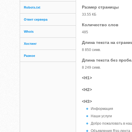
Размер страницы
Robots.txt
33.55 КБ
Ответ сервера
Количество слов
Whois
485
Длина текста на страни
Хостинг
8 850 симв.
Разное
Длина текста без проб
8 249 симв.
<H1>
<H2>
<H3>
Информация
Наши услуги
Добро пожаловать в наш
Объявления Rss-лента