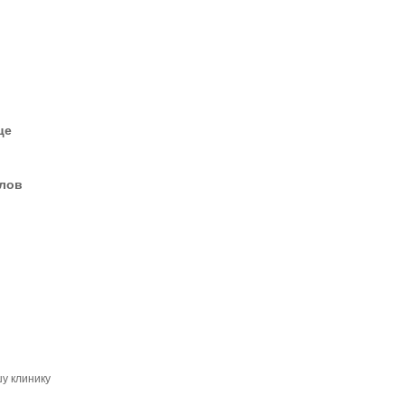
це
елов
у клинику