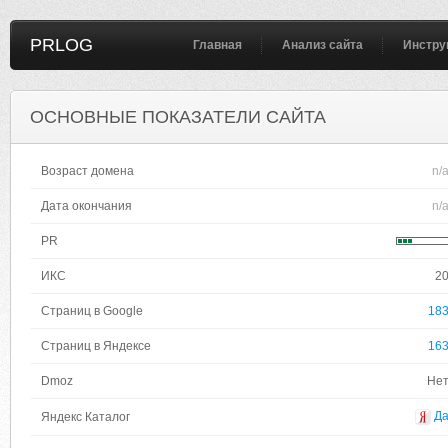
PRLOG
Главная
Анализ сайта
Инстру
ОСНОВНЫЕ ПОКАЗАТЕЛИ САЙТА
Возраст домена
n/
Дата окончания
n/
PR
ИКС
2
Страниц в Google
18
Страниц в Яндексе
16
Dmoz
Не
Д
Яндекс Каталог