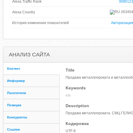
Alexa Traffic Rank
309012
26345
Alexa Country
История изменения показателей
Авторизаци
АНАЛИЗ САЙТА
Контент
Title
Продажа металлопроката и металлоо
Информер
Keywords
Посетители
n/a
Позиции
Description
Продажа металлопроката. СМЦ ГЕЛИО
Конкуренты
Кодировка
Ссылки
UTF-8