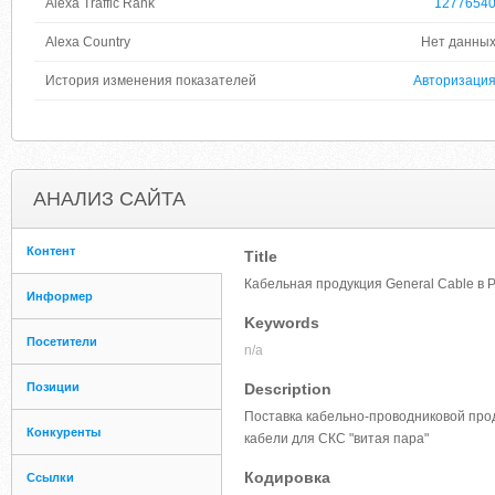
Alexa Traffic Rank
1277654
Alexa Country
Нет данны
История изменения показателей
Авторизаци
АНАЛИЗ САЙТА
Контент
Title
Кабельная продукция General Cable в 
Информер
Keywords
Посетители
n/a
Позиции
Description
Поставка кабельно-проводниковой прод
Конкуренты
кабели для СКС "витая пара"
Кодировка
Ссылки