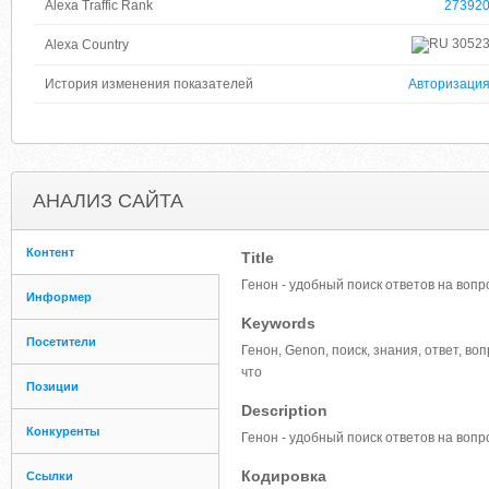
Alexa Traffic Rank
27392
3052
Alexa Country
История изменения показателей
Авторизаци
АНАЛИЗ САЙТА
Контент
Title
Генон - удобный поиск ответов на вопр
Информер
Keywords
Посетители
Генон, Genon, поиск, знания, ответ, вопро
что
Позиции
Description
Конкуренты
Генон - удобный поиск ответов на вопр
Кодировка
Ссылки