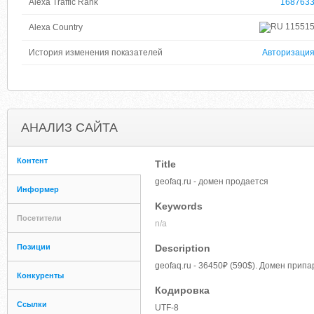
Alexa Traffic Rank
168763
11551
Alexa Country
История изменения показателей
Авторизаци
АНАЛИЗ САЙТА
Контент
Title
geofaq.ru - домен продается
Информер
Keywords
Посетители
n/a
Позиции
Description
geofaq.ru - 36450₽ (590$). Домен прип
Конкуренты
Кодировка
Ссылки
UTF-8