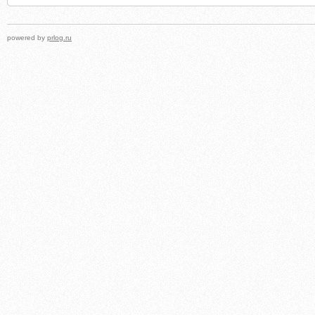
powered by
prlog.ru