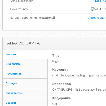
Alexa Traffic Rank
128374
171
Alexa Country
История изменения показателей
Авторизаци
АНАЛИЗ САЙТА
Контент
Title
ჩატი
Информер
Keywords
Посетители
chati, cheti, gacnoba, ჩატი, ჩეთი, გაცნობა
Позиции
Description
CHATI.EU.ORG - № 1 საუკეთესო ჩატი 
Конкуренты
Кодировка
Ссылки
UTF-8