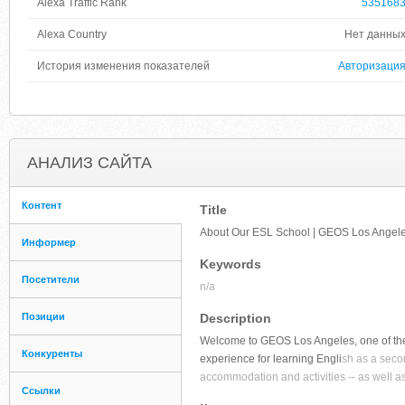
Alexa Traffic Rank
535168
Alexa Country
Нет данны
История изменения показателей
Авторизаци
АНАЛИЗ САЙТА
Контент
Title
About Our ESL School | GEOS Los Angel
Информер
Keywords
Посетители
n/a
Позиции
Description
Welcome to GEOS Los Angeles, one of the 
Конкуренты
experience for learning Engli
sh as a seco
accommodation and activities -- as well a
Ссылки