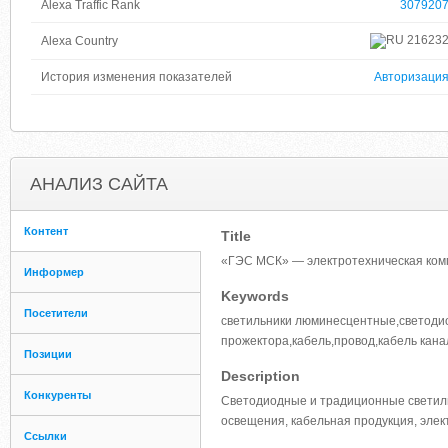
Alexa Traffic Rank
307920
21623
Alexa Country
История изменения показателей
Авторизаци
АНАЛИЗ САЙТА
Контент
Title
«ГЭС МСК» — электротехническая ком
Информер
Keywords
Посетители
светильники люминесцентные,светоди
прожектора,кабель,провод,кабель кан
Позиции
Description
Конкуренты
Светодиодные и традиционные светил
освещения, кабельная продукция, элек
Ссылки