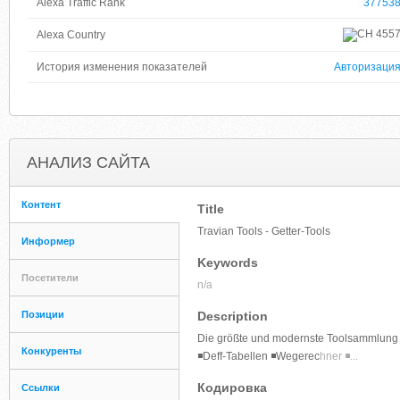
Alexa Traffic Rank
37753
455
Alexa Country
История изменения показателей
Авторизаци
АНАЛИЗ САЙТА
Контент
Title
Travian Tools - Getter-Tools
Информер
Keywords
Посетители
n/a
Позиции
Description
Die größte und modernste Toolsammlung fü
Конкуренты
◾Deff-Tabellen ◾Wegerec
hner ◾...
Кодировка
Ссылки