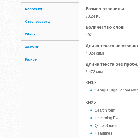
Размер страницы
Robots.txt
78.24 КБ
Ответ сервера
Количество слов
Whois
492
Длина текста на страни
Хостинг
4 024 симв.
Разное
Длина текста без проб
3 472 симв.
<H1>
Georgia High School Asso
<H2>
Search form
Upcoming Events
Quick Source
Headlines