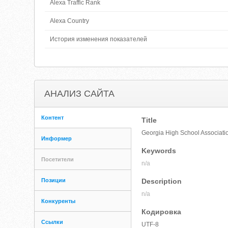
Alexa Traffic Rank
Alexa Country
История изменения показателей
АНАЛИЗ САЙТА
Контент
Title
Georgia High School Associati
Информер
Keywords
Посетители
n/a
Позиции
Description
n/a
Конкуренты
Кодировка
Ссылки
UTF-8