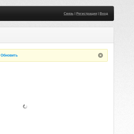
Связь
|
Регистрация
|
Вход
.
Обновить