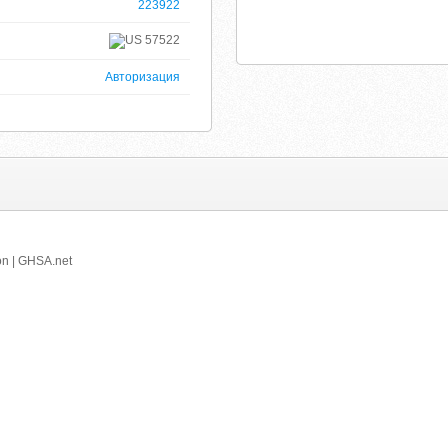
223922
57522
Авторизация
on | GHSA.net