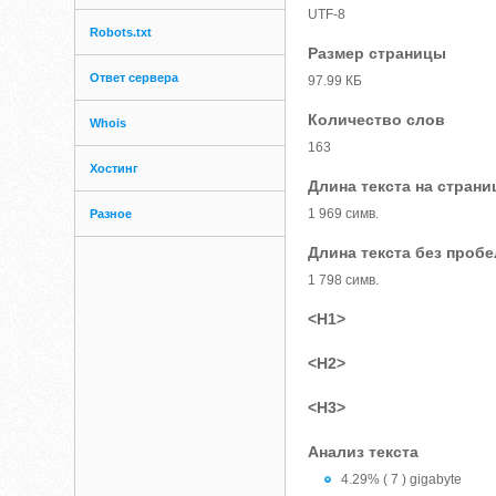
UTF-8
Robots.txt
Размер страницы
Ответ сервера
97.99 КБ
Количество слов
Whois
163
Хостинг
Длина текста на страни
1 969 симв.
Разное
Длина текста без проб
1 798 симв.
<H1>
<H2>
<H3>
Анализ текста
4.29% ( 7 ) gigabyte