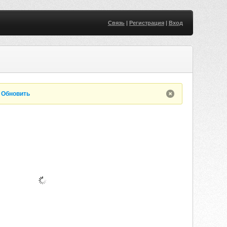
Связь
|
Регистрация
|
Вход
.
Обновить