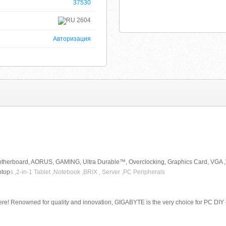
37530
2604
Авторизация
Motherboard, AORUS, GAMING, Ultra Durable™, Overclocking, Graphics Card, VGA 
ptop
s ,2-in-1 Tablet ,Notebook ,BRIX , Server ,PC Peripherals
ere! Renowned for quality and innovation, GIGABYTE is the very choice for PC DIY 