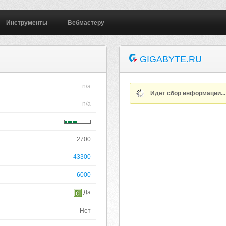
Инструменты
Вебмастеру
GIGABYTE.RU
n/a
Идет сбор информации..
n/a
2700
43300
6000
Да
Нет