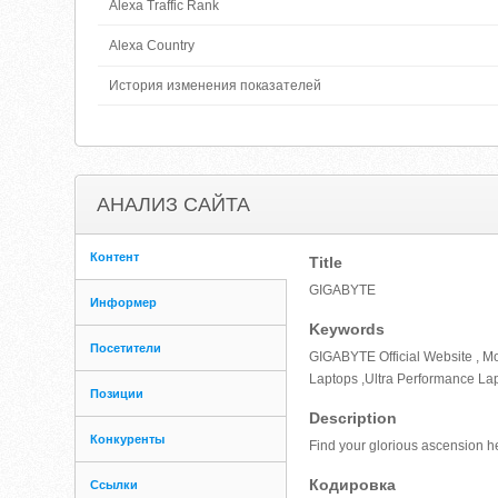
Alexa Traffic Rank
Alexa Country
История изменения показателей
АНАЛИЗ САЙТА
Контент
Title
GIGABYTE
Информер
Keywords
Посетители
GIGABYTE Official Website , 
Laptops ,Ultra Performance La
Позиции
Description
Конкуренты
Find your glorious ascension h
Кодировка
Ссылки