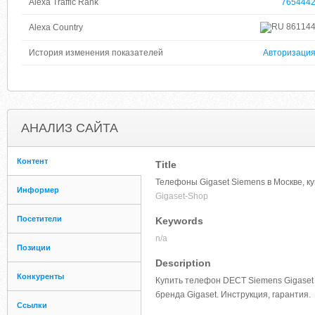
Alexa Traffic Rank
765444
86114
Alexa Country
История изменения показателей
Авторизаци
АНАЛИЗ САЙТА
Контент
Title
Телефоны Gigaset Siemens в Москве, к
Информер
Gigaset-Shop
Посетители
Keywords
n/a
Позиции
Description
Конкуренты
Купить телефон DECT Siemens Gigaset
бренда Gigaset. Инструкция, гарантия.
Ссылки