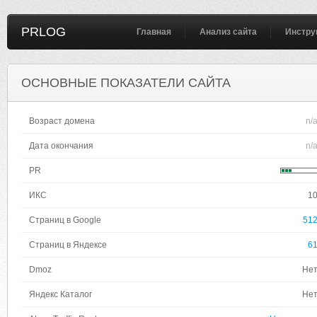
PRLOG
Главная
Анализ сайта
Инстру
ОСНОВНЫЕ ПОКАЗАТЕЛИ САЙТА
Возраст домена
n/
Дата окончания
n/
PR
ИКС
1
Страниц в Google
51
Страниц в Яндексе
6
Dmoz
Не
Яндекс Каталог
Не