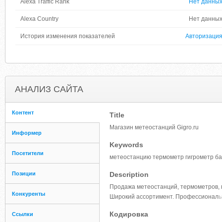
Alexa Traffic Rank
Нет данны
Alexa Country
Нет данны
История изменения показателей
Авторизаци
АНАЛИЗ САЙТА
Контент
Title
Магазин метеостанций Gigro.ru
Информер
Keywords
Посетители
метеостанцию термометр гигрометр ба
Позиции
Description
Продажа метеостанций, термометров, г
Конкуренты
Широкий ассортимент. Профессионал
ь
Кодировка
Ссылки