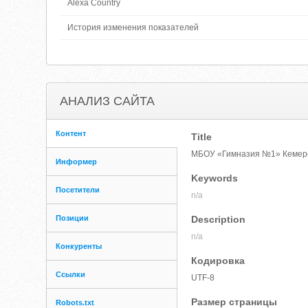
Alexa Country
История изменения показателей
АНАЛИЗ САЙТА
Контент
Title
МБОУ «Гимназия №1» Кемер
Информер
Keywords
Посетители
n/a
Позиции
Description
n/a
Конкуренты
Кодировка
Ссылки
UTF-8
Размер страницы
Robots.txt