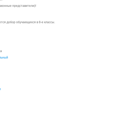
аконные представители)!
тся добор обучающихся в 8-е классы.
ся
льный
й
е