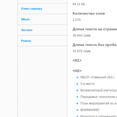
84.11 КБ
Ответ сервера
Количество слов
Whois
2 074
Длина текста на страни
Хостинг
36 844 симв.
Разное
Длина текста без проб
33 976 симв.
<H1>
<H2>
МБОУ «Гимназия №1»
5-е место
Великолепный учительс
Передовые технологии 
План мероприятий по по
ВНИМАНИЕ!
Родители и обучающиес