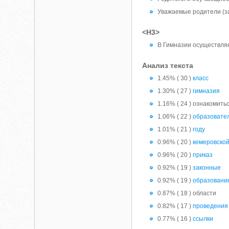
Уважаемые родители (з
<H3>
В Гимназии осуществляе
Анализ текста
1.45% ( 30 )
класс
1.30% ( 27 )
гимназия
1.16% ( 24 ) ознакомить
1.06% ( 22 )
образовате
1.01% ( 21 )
году
0.96% ( 20 )
кемеровско
0.96% ( 20 )
приказ
0.92% ( 19 )
законные
0.92% ( 19 )
образовани
0.87% ( 18 ) области
0.82% ( 17 )
проведения
0.77% ( 16 )
ссылки