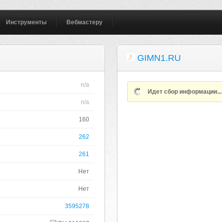
Инструменты
Вебмастеру
GIMN1.RU
n/a
Идет сбор информации..
n/a
160
262
261
Нет
Нет
3595278