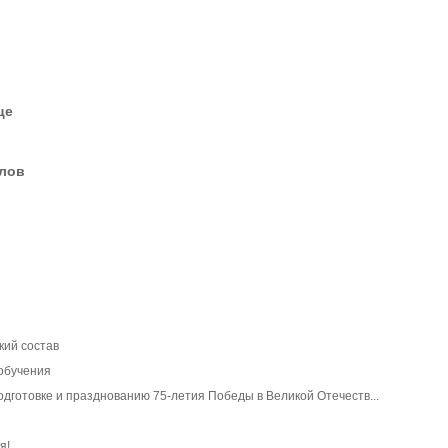
це
елов
кий состав
обучения
дготовке и празднованию 75-летия Победы в Великой Отечеств...
я!