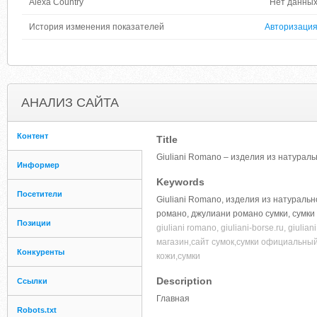
Alexa Country
Нет данны
История изменения показателей
Авторизаци
АНАЛИЗ САЙТА
Контент
Title
Giuliani Romano – изделия из натурал
Информер
Keywords
Посетители
Giuliani Romano, изделия из натурально
романо, джулиани романо сумки, сумки
Позиции
giuliani romano, giuliani-borse.ru, giul
магазин,сайт сумок,сумки официальный 
Конкуренты
кожи,сумки
Description
Ссылки
Главная
Robots.txt