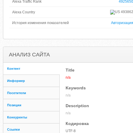
Alexa Traffic Rank
492565
49386
Alexa Country
История изменения показателей
Авторизаци
АНАЛИЗ САЙТА
Контент
Title
n/a
Информер
Keywords
Посетители
n/a
Позиции
Description
n/a
Конкуренты
Кодировка
Ссылки
UTF-8