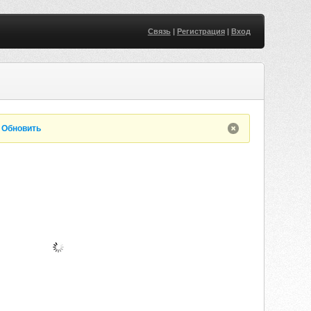
Связь
|
Регистрация
|
Вход
.
Обновить