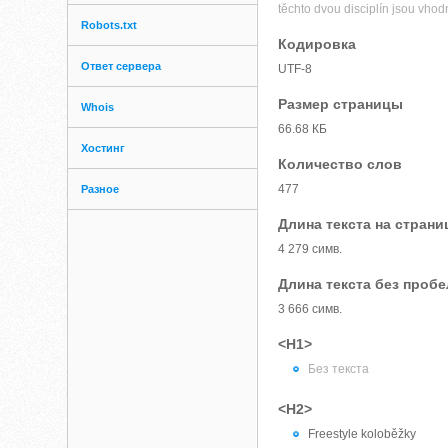
těchto dvou disciplín jsou vhod
Robots.txt
Кодировка
Ответ сервера
UTF-8
Размер страницы
Whois
66.68 КБ
Хостинг
Количество слов
477
Разное
Длина текста на страни
4 279 симв.
Длина текста без проб
3 666 симв.
<H1>
Без текста
<H2>
Freestyle koloběžky