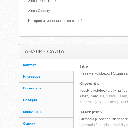
Alexa Traffic Rank
Alexa Country
История изменения показателей
АНАЛИЗ САЙТА
Контент
Title
Freestyle koloběžky | Gizmania
Информер
Keywords
Посетители
freestyle koloběžky, díly na fre
Aztek, River,
Tilt, Native, Fasen
Позиции
Supremacy, Striker, desky, koleč
Description
Конкуренты
Gizmania je obchod, který se s
Ссылки
naleznete freestyle koloběžky p