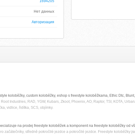
1694205
Нет данных
Авторизация
estyle koloběžky, custom koloběžky, eshop s freestyle koloběžkama, Ethic Dtc, Blunt, W
, Root Industries, RAD, YGW, Kubars, Zkoot, Phoenix, AO, Raptor, TSI, KOTA, UrbanAr
ka, vidlice, řidítka, SCS, objímky.
pecializuje na prodej freestyle koloběžek a komponent na freestyle koloběžky od
ro začátečníky, středně pokročilé jezdce a pokročilé jezdce. Freestyle koloběžky j