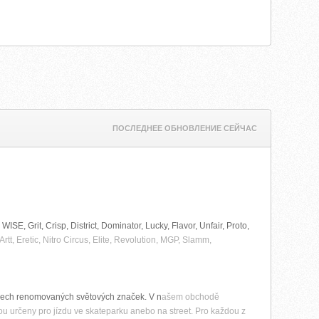
ПОСЛЕДНЕЕ ОБНОВЛЕНИЕ СЕЙЧАС
ISE, Grit, Crisp, District, Dominator, Lucky, Flavor, Unfair, Proto,
tt, Eretic, Nitro Circus, Elite, Revolution, MGP, Slamm,
 všech renomovaných světových značek. V n
ašem obchodě
sou určeny pro jízdu ve skateparku anebo na street. Pro každou z