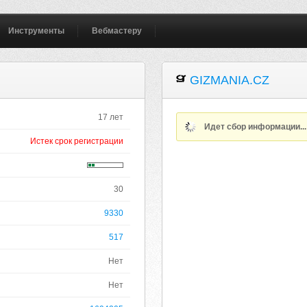
Инструменты
Вебмастеру
GIZMANIA.CZ
17 лет
Идет сбор информации..
Истек срок регистрации
30
9330
517
Нет
Нет