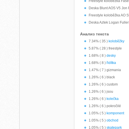
Freestyle koloběžka Fase
Deska Blunt AOS V5 Jon 
Freestyle koloběžka AO 
Deska Aztek Logan Fuller
Анализ текста
7.34% ( 35 )
koloběžky
5.87% ( 28 ) freestyle
1.68% ( 8 )
desky
1.68% ( 8 )
řidítka
1.47% ( 7 ) gizmania
1.26% ( 6 ) black
1.26% ( 6 ) custom
1.26% ( 6 ) jsou
1.26% ( 6 )
kolečka
1.26% ( 6 ) pokročilé
1.05% ( 5 )
komponent
1.05% ( 5 )
obchod
1.05% ( 5 )
skatepark