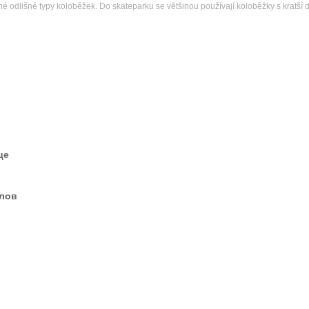
né odlišné typy koloběžek. Do skateparku se většinou používají koloběžky s kratší d
це
елов