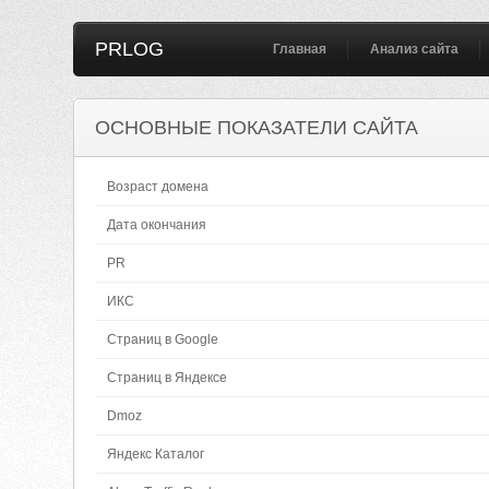
PRLOG
Главная
Анализ сайта
ОСНОВНЫЕ ПОКАЗАТЕЛИ САЙТА
Возраст домена
Дата окончания
PR
ИКС
Страниц в Google
Страниц в Яндексе
Dmoz
Яндекс Каталог