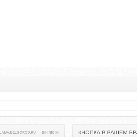
КНОПКА В ВАШЕМ БР
LAMA.BELGOROD.RU
BIH.NIC.IN