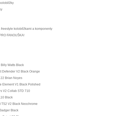
 koloběžky
ky
 freestyle koloběžkami a komponenty
PRO FANOUŠKA!
 Billy Watts Black
ct Defender V2 Black Orange
 22 Brian Noyes
e Element V1 Black Polished
rs V2 Collab STD 710
10 Black
rt TS2 V2 Black Neochrome
 Badger Black