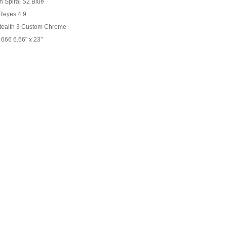
n Spiral S2 Blue
Reyes 4.9
Stealth 3 Custom Chrome
 666 6.66" x 23"