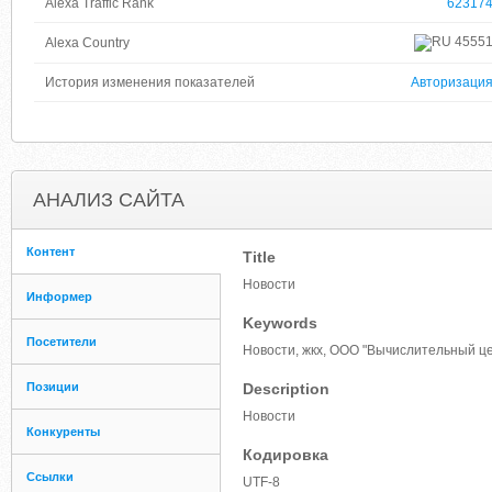
Alexa Traffic Rank
62317
4555
Alexa Country
История изменения показателей
Авторизаци
АНАЛИЗ САЙТА
Контент
Title
Новости
Информер
Keywords
Посетители
Новости, жкх, ООО "Вычислительный ц
Позиции
Description
Новости
Конкуренты
Кодировка
Ссылки
UTF-8