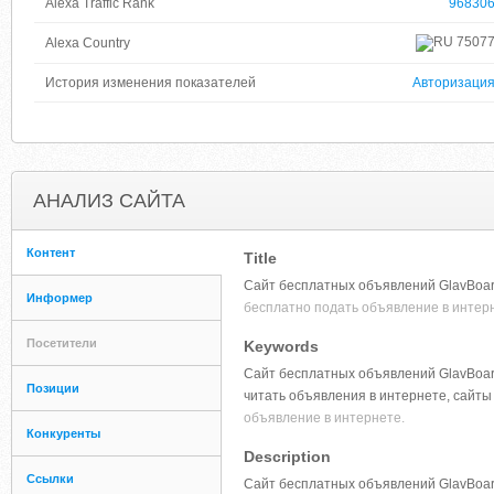
Alexa Traffic Rank
96830
7507
Alexa Country
История изменения показателей
Авторизаци
АНАЛИЗ САЙТА
Контент
Title
Сайт бесплатных объявлений GlavBoard
Информер
бесплатно подать объявление в интер
Посетители
Keywords
Сайт бесплатных объявлений GlavBoard
Позиции
читать объявления в интернете, сайты
объявление в интернете.
Конкуренты
Description
Ссылки
Сайт бесплатных объявлений GlavBoar