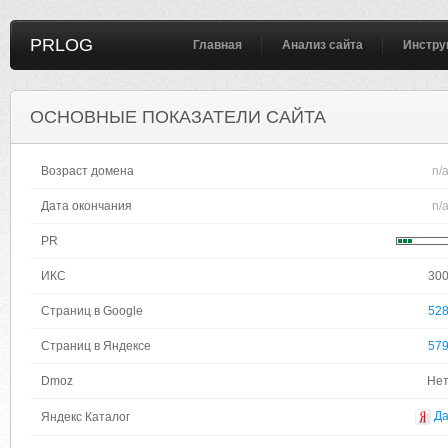
PRLOG
Главная
Анализ сайта
Инстру
ОСНОВНЫЕ ПОКАЗАТЕЛИ САЙТА
Возраст домена
n/
Дата окончания
n/
PR
ИКС
30
Страниц в Google
52
Страниц в Яндексе
57
Dmoz
Не
Д
Яндекс Каталог