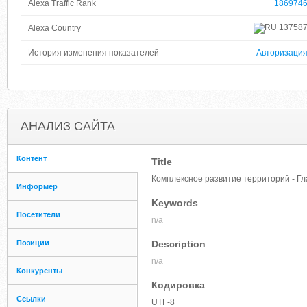
Alexa Traffic Rank
186974
13758
Alexa Country
История изменения показателей
Авторизаци
АНАЛИЗ САЙТА
Контент
Title
Комплексное развитие территорий - Г
Информер
Keywords
Посетители
n/a
Позиции
Description
n/a
Конкуренты
Кодировка
Ссылки
UTF-8