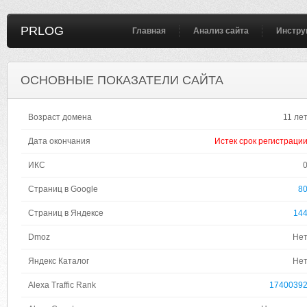
PRLOG
Главная
Анализ сайта
Инстру
ОСНОВНЫЕ ПОКАЗАТЕЛИ САЙТА
Возраст домена
11 ле
Дата окончания
Истек срок регистраци
ИКС
Страниц в Google
8
Страниц в Яндексе
14
Dmoz
Не
Яндекс Каталог
Не
Alexa Traffic Rank
1740039