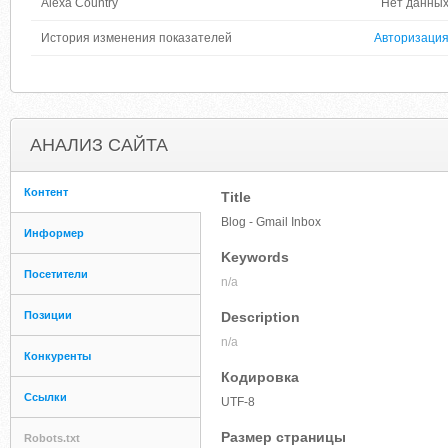
Alexa Country
Нет данны
История изменения показателей
Авторизаци
АНАЛИЗ САЙТА
Контент
Title
Blog - Gmail Inbox
Информер
Keywords
Посетители
n/a
Позиции
Description
n/a
Конкуренты
Кодировка
Ссылки
UTF-8
Размер страницы
Robots.txt