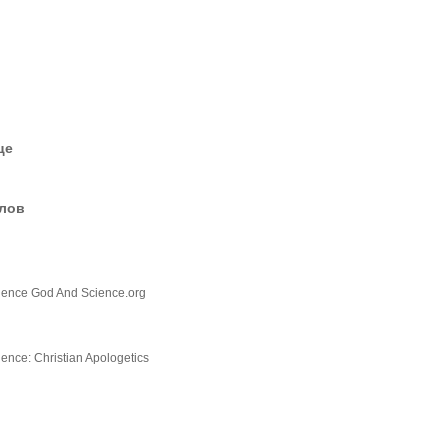
це
елов
cience God And Science.org
ence: Christian Apologetics