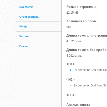
Размер страницы
Robots.txt
22.15 КБ
Ответ сервера
Количество слов
Whois
664
Длина текста на страни
Хостинг
4 872 симв.
Разное
Длина текста без проб
4 062 симв.
<H1>
Evidence for God from S
<H2>
Evidence for God from Sci
<H3>
Анализ текста