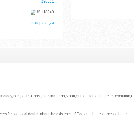
298331
118249
Авторизация
mology,faith,Jesus,Christ,messiah,Earth,Moon,Sun,design,apologetics,evolution,Chri
rs for skeptical doubts about the existence of God and the resources to be an intelle