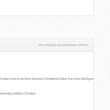
ПОСЛЕДНЕЕ ОБНОВЛЕНИЕ СЕЙЧАС
stian,church,doctrine,Genesis,Christianity,Father,Son,Holy,Spirit,grace,faith,wor
ctually-fulfilled Christian.