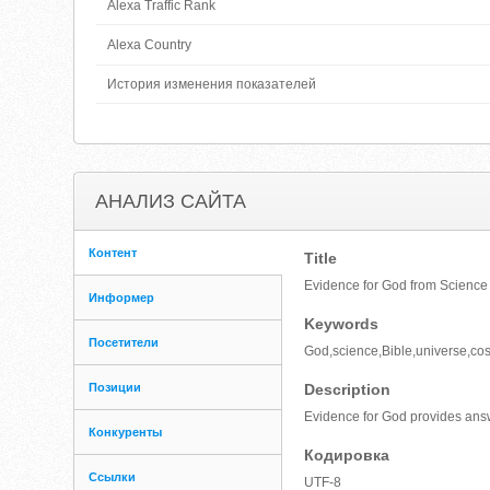
Alexa Traffic Rank
Alexa Country
История изменения показателей
АНАЛИЗ САЙТА
Контент
Title
Evidence for God from Science
Информер
Keywords
Посетители
God,science,Bible,universe,cos
Позиции
Description
Evidence for God provides answe
Конкуренты
Кодировка
Ссылки
UTF-8