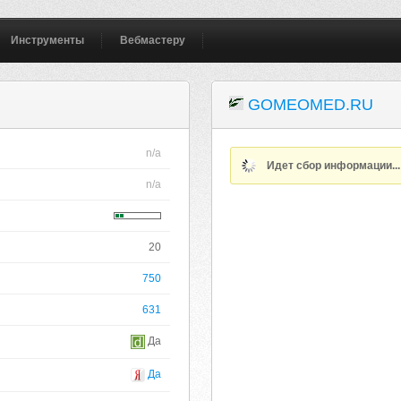
Инструменты
Вебмастеру
GOMEOMED.RU
n/a
Идет сбор информации..
n/a
20
750
631
Да
Да