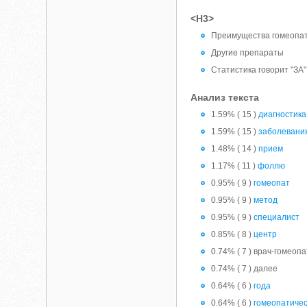
<H3>
Преимущества гомеопа
Другие препараты
Статистика говорит "ЗА"
Анализ текста
1.59% ( 15 )
диагностика
1.59% ( 15 )
заболевани
1.48% ( 14 )
прием
1.17% ( 11 )
фоллю
0.95% ( 9 )
гомеопат
0.95% ( 9 )
метод
0.95% ( 9 )
специалист
0.85% ( 8 )
центр
0.74% ( 7 ) врач-гомеопа
0.74% ( 7 ) далее
0.64% ( 6 )
года
0.64% ( 6 )
гомеопатиче