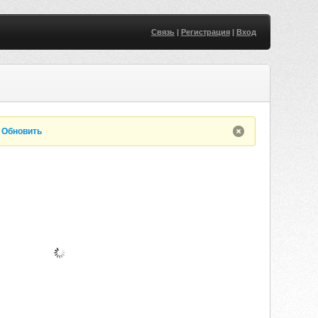
Связь
|
Регистрация
|
Вход
.
Обновить