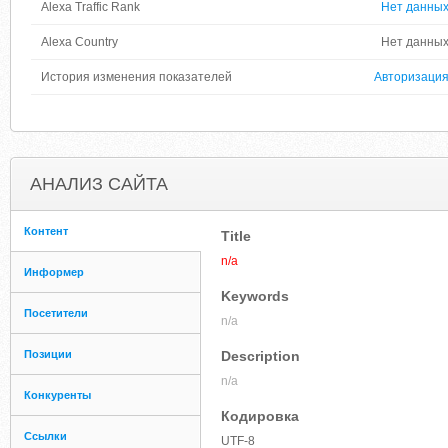
Alexa Traffic Rank
Нет данны
Alexa Country
Нет данны
История изменения показателей
Авторизаци
АНАЛИЗ САЙТА
Контент
Title
n/a
Информер
Keywords
Посетители
n/a
Позиции
Description
n/a
Конкуренты
Кодировка
Ссылки
UTF-8