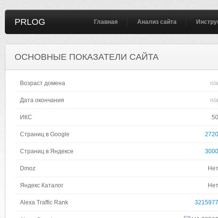
PRLOG
Главная
Анализ сайта
Инстру
ОСНОВНЫЕ ПОКАЗАТЕЛИ САЙТА
Возраст домена
n/
Дата окончания
n/
ИКС
5
Страниц в Google
272
Страниц в Яндексе
300
Dmoz
Не
Яндекс Каталог
Не
Alexa Traffic Rank
321597