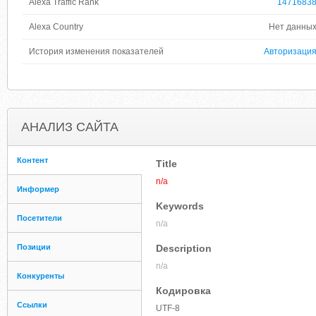
Alexa Traffic Rank
1471683
Alexa Country
Нет данны
История изменения показателей
Авторизаци
АНАЛИЗ САЙТА
Контент
Title
n/a
Информер
Keywords
Посетители
n/a
Позиции
Description
n/a
Конкуренты
Кодировка
Ссылки
UTF-8