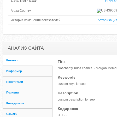
Alexa Traffic Rank
117214
43956
Alexa Country
История изменения показателей
Авторизаци
АНАЛИЗ САЙТА
Контент
Title
Not charity, but a chance. - Morgan Memor
Информер
Keywords
Посетители
custom keys for seo
Позиции
Description
custom description for seo
Конкуренты
Кодировка
Ссылки
UTF-8