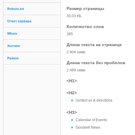
Размер страницы
Robots.txt
35.03 КБ
Ответ сервера
Количество слов
Whois
385
Длина текста на странице
Хостинг
2 904 симв.
Разное
Длина текста без пробелов
2 469 симв.
<H1>
<H2>
contact us & directions
<H3>
Calendar of Events
Goodwill News