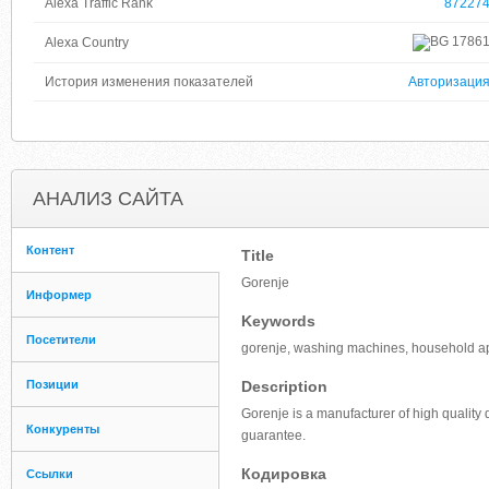
Alexa Traffic Rank
87227
1786
Alexa Country
История изменения показателей
Авторизаци
АНАЛИЗ САЙТА
Контент
Title
Gorenje
Информер
Keywords
Посетители
gorenje, washing machines, household app
Позиции
Description
Gorenje is a manufacturer of high quality 
Конкуренты
guarantee.
Кодировка
Ссылки