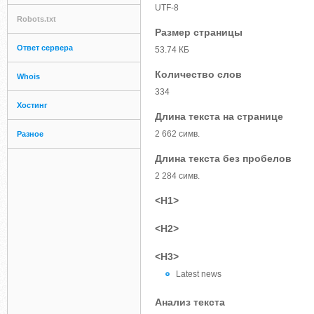
UTF-8
Robots.txt
Размер страницы
Ответ сервера
53.74 КБ
Количество слов
Whois
334
Хостинг
Длина текста на странице
2 662 симв.
Разное
Длина текста без пробелов
2 284 симв.
<H1>
<H2>
<H3>
Latest news
Анализ текста