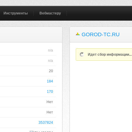
Инструменты
Вебмастеру
GOROD-TC.RU
n/a
Идет сбор информации..
n/a
20
184
170
Нет
Нет
3537824