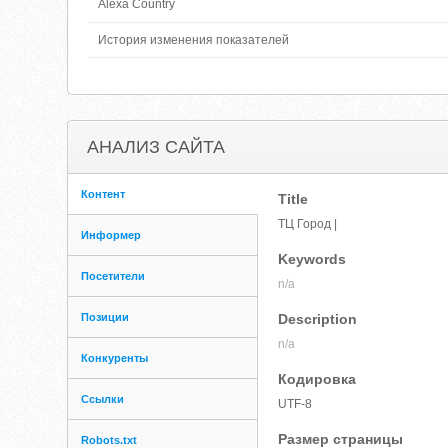
Alexa Country
История изменения показателей
АНАЛИЗ САЙТА
Контент
Title
ТЦ Город |
Информер
Keywords
Посетители
n/a
Позиции
Description
n/a
Конкуренты
Кодировка
Ссылки
UTF-8
Размер страницы
Robots.txt