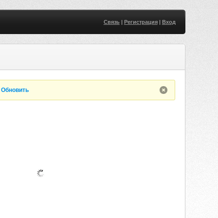
Связь
|
Регистрация
|
Вход
.
Обновить