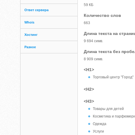
59 КБ
Ответ сервера
Количество слов
Whois
663
Длина текста на страни
Хостинг
9 694 симв.
Разное
Длина текста без проб
8 909 симв.
<H1>
Торговый центр "Город"
<H2>
<H3>
Товары для детей
Косметика и парфюмер
Одежда
Услуги