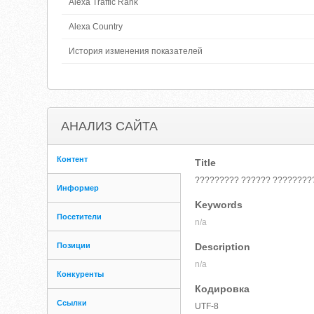
Alexa Traffic Rank
Alexa Country
История изменения показателей
АНАЛИЗ САЙТА
Контент
Title
????????? ?????? ????????
Информер
Keywords
Посетители
n/a
Позиции
Description
n/a
Конкуренты
Кодировка
Ссылки
UTF-8