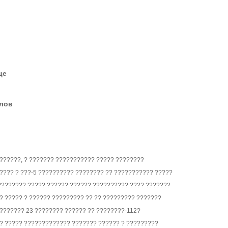
це
елов
??????, ? ??????? ??????????? ????? ????????
???? ? ???-5 ?????????? ???????? ?? ??????????? ?????
???????? ????? ?????? ?????? ?????????? ???? ???????
? ????? ? ?????? ????????? ?? ?? ????????? ???????
??????? 23 ???????? ?????? ?? ????????-112?
? ????? ????????????? ??????? ?????? ? ?????????