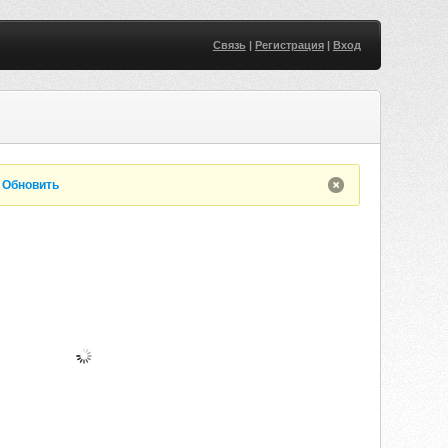
Связь
|
Регистрация
|
Вход
.
Обновить