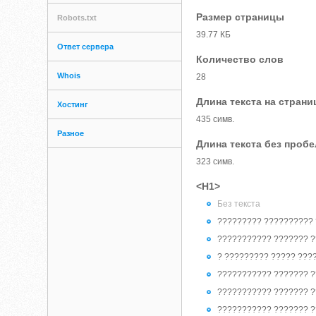
Размер страницы
Robots.txt
39.77 КБ
Ответ сервера
Количество слов
Whois
28
Длина текста на страни
Хостинг
435 симв.
Разное
Длина текста без проб
323 симв.
<H1>
Без текста
????????? ?????????? 
??????????? ??????? ?
? ????????? ????? ???
??????????? ??????? ?
??????????? ??????? ?
??????????? ??????? ?