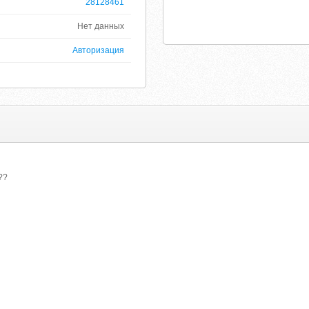
28128461
Нет данных
Авторизация
??