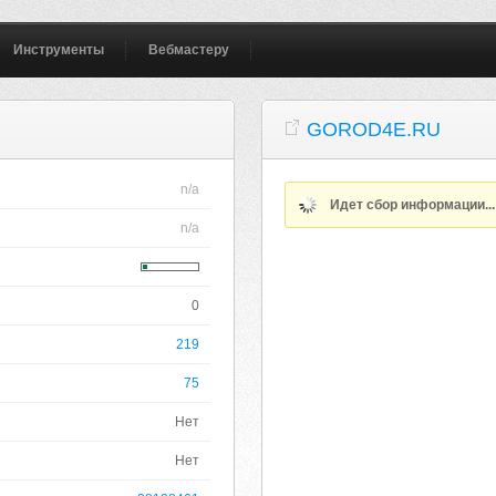
Инструменты
Вебмастеру
GOROD4E.RU
n/a
Идет сбор информации..
n/a
0
219
75
Нет
Нет