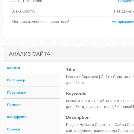
Alexa Traffic Rank
1766099
Alexa Country
Нет данны
История изменения показателей
Авторизаци
АНАЛИЗ САЙТА
Контент
Title
Новости Саратова | Cайты Cаратова | 
Информер
gorod64.ru
Посетители
Keywords
новости саратова, сайты саратова, нов
Позиции
gorod64.ru, г. саратов, город 64, город
Description
Конкуренты
Раздел Новости Саратова - Cайты Cар
Ссылки
сайты администрации города Саратова