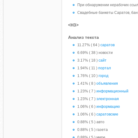
При обнаружении нерабочих ссыло
Свадебные банкеты Саратов, бан
<H3>
Анализ текста
11.27% ( 64 )
саратов
6.69% ( 38 ) новости
3.17% ( 18 )
сайт
1.94% ( 11 )
портал
1.76% ( 10 )
город
1.41% ( 8 )
объявления
1.23% ( 7 )
информационный
1.23% ( 7 )
электронная
1.06% ( 6 )
информацию
1.06% ( 6 )
саратовские
0.88% ( 5 ) авто
0.88% ( 5 ) газета
0.88% ( 5 ) мире