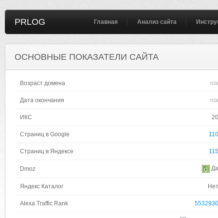
PRLOG
Главная
Анализ сайта
Инстру
ОСНОВНЫЕ ПОКАЗАТЕЛИ САЙТА
Возраст домена
n/
Дата окончания
n/
ИКС
2
Страниц в Google
11
Страниц в Яндексе
11
Д
Dmoz
Яндекс Каталог
Не
Alexa Traffic Rank
553293