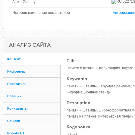
52271
Alexa Country
История изменения показателей
Авторизаци
АНАЛИЗ САЙТА
Контент
Title
Печати и штампы, полиграфия, наружн
Информер
Keywords
Посетители
печати и штампы, наружная реклама, п
информационные стенды
Позиции
Description
Конкуренты
печати и штампы, широкоформатная печ
печать на пленке, интерьерная печа
ть
Ссылки
Кодировка
Robots.txt
UTF-8