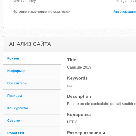
Alexa Country
Нет данны
История изменения показателей
Авторизаци
АНАЛИЗ САЙТА
Контент
Title
Canicule 2019
Информер
Keywords
Посетители
n/a
Позиции
Description
Encore un été caniculaire qui fait souffri
Конкуренты
Кодировка
Ссылки
UTF-8
Размер страницы
Robots.txt