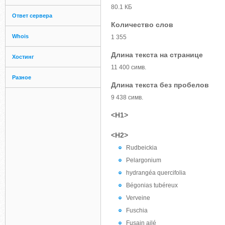
80.1 КБ
Ответ сервера
Количество слов
Whois
1 355
Длина текста на странице
Хостинг
11 400 симв.
Разное
Длина текста без пробелов
9 438 симв.
<H1>
<H2>
Rudbeickia
Pelargonium
hydrangéa quercifolia
Bégonias tubéreux
Verveine
Fuschia
Fusain ailé