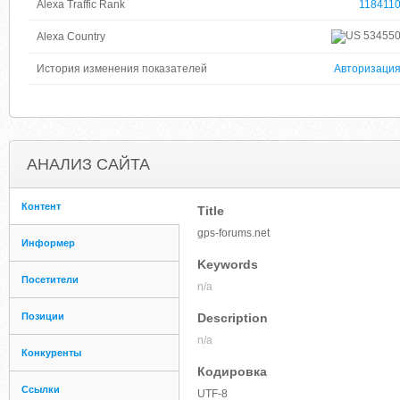
Alexa Traffic Rank
118411
53455
Alexa Country
История изменения показателей
Авторизаци
АНАЛИЗ САЙТА
Контент
Title
gps-forums.net
Информер
Keywords
Посетители
n/a
Позиции
Description
n/a
Конкуренты
Кодировка
Ссылки
UTF-8