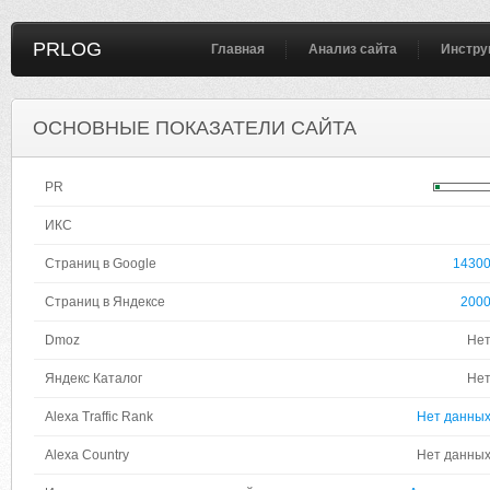
PRLOG
Главная
Анализ сайта
Инстру
ОСНОВНЫЕ ПОКАЗАТЕЛИ САЙТА
PR
ИКС
Страниц в Google
1430
Страниц в Яндексе
200
Dmoz
Не
Яндекс Каталог
Не
Alexa Traffic Rank
Нет данны
Alexa Country
Нет данны