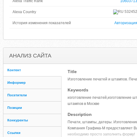
Alexa Traffic Rank
1060371
53245
Alexa Country
История изменения показателей
Авторизаци
АНАЛИЗ САЙТА
Контент
Title
Изготовление печатей и штампов. Печ
Информер
Keywords
Посетители
изготовление печатей,изготовление ш
штампов в Москве
Позиции
Description
Конкуренты
Печати, штампы, датеры. Изготовление
Компания Графика-М предоставляет В
Ссылки
необходимо просто заполнить форму!