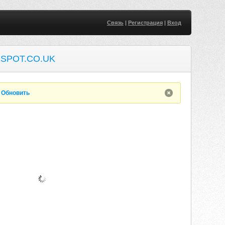
Связь
|
Регистрация
|
Вход
SPOT.CO.UK
.
Обновить