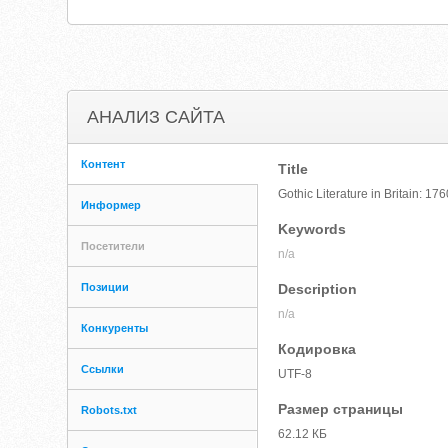
АНАЛИЗ САЙТА
Контент
Title
Gothic Literature in Britain: 1
Информер
Keywords
Посетители
n/a
Позиции
Description
n/a
Конкуренты
Кодировка
Ссылки
UTF-8
Размер страницы
Robots.txt
62.12 КБ