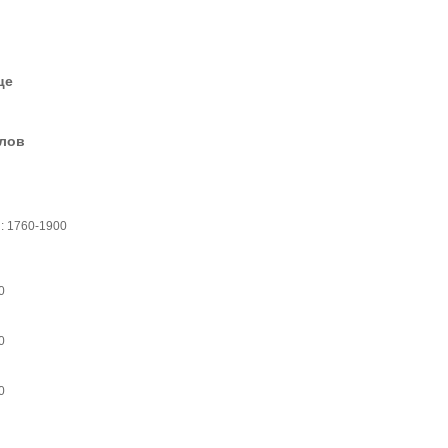
це
елов
in: 1760-1900
0
0
0