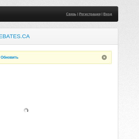
Связь
|
Регистрация
|
Вход
EBATES.CA
.
Обновить