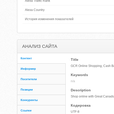
Alexa Traffic Rank
Alexa Country
История изменения показателей
АНАЛИЗ САЙТА
Контент
Title
GCR Online Shopping, Cash B
Информер
Keywords
Посетители
n/a
Позиции
Description
Shop online with Great Canadi
Конкуренты
Кодировка
Ссылки
UTF-8