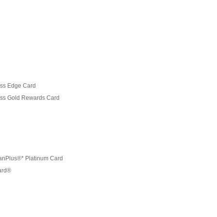
ss Edge Card
ess Gold Rewards Card
anPlus®* Platinum Card
ard®