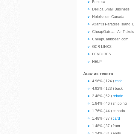
Bose.ca
Dell.ca Small Business
Hotels.com Canada
Atlantis Paradise Island
CheapOair.ca - Air Ticket
CheapCaribbean.com
GCR LINKS
FEATURES
HELP
Анализ текста
4.96% ( 124 )
cash
4.92% ( 123 ) back
2.48% ( 62 )
rebate
1.84% ( 46 ) shipping
1.76% ( 44 ) canada
1.48% ( 37 )
card
1.48% ( 37 ) from
1.24% ( 31 ) ends