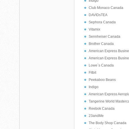
Indigo
Club Monaco Canada
DAVIDsTEA
Sephora Canada
Vitamix
Sennheiser Canada
Brother Canada
American Express Busine
American Express Busin
Lowe`s Canada
Fitbit
Peekaboo Beans
Indigo
American Express Aeropl
Tangerine World Masterc
Reebok Canada
23andMe
The Body Shop Canada