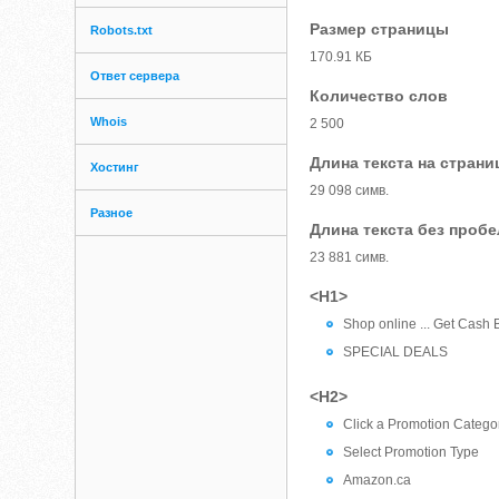
Размер страницы
Robots.txt
170.91 КБ
Ответ сервера
Количество слов
Whois
2 500
Длина текста на страни
Хостинг
29 098 симв.
Разное
Длина текста без проб
23 881 симв.
<H1>
Shop online ... Get Cash 
SPECIAL DEALS
<H2>
Click a Promotion Catego
Select Promotion Type
Amazon.ca