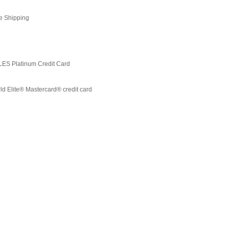
e Shipping
LES Platinum Credit Card
ld Elite® Mastercard® credit card