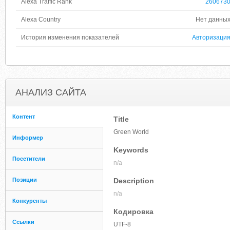
Alexa Traffic Rank
260673
Alexa Country
Нет данны
История изменения показателей
Авторизаци
АНАЛИЗ САЙТА
Контент
Title
Green World
Информер
Keywords
Посетители
n/a
Позиции
Description
n/a
Конкуренты
Кодировка
Ссылки
UTF-8