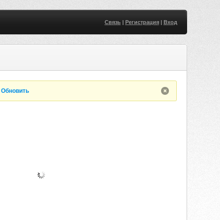
Связь
|
Регистрация
|
Вход
.
Обновить