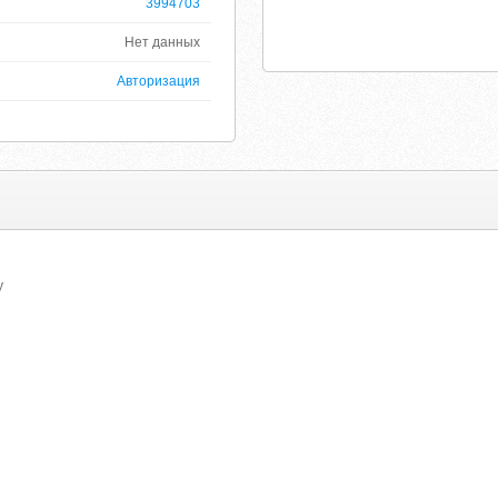
3994703
Нет данных
Авторизация
y