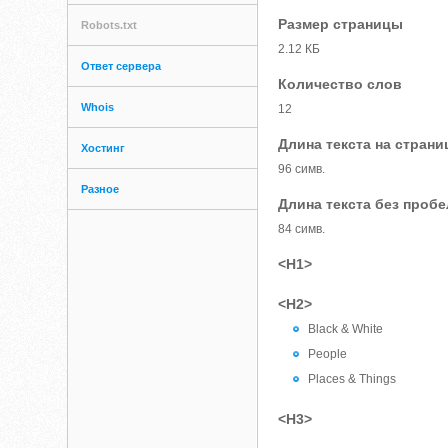
Размер страницы
Robots.txt
2.12 КБ
Ответ сервера
Количество слов
Whois
12
Длина текста на страни
Хостинг
96 симв.
Разное
Длина текста без проб
84 симв.
<H1>
<H2>
Black & White
People
Places & Things
<H3>