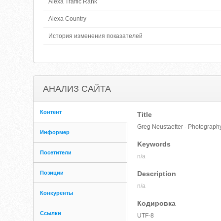
Alexa Traffic Rank
Alexa Country
История изменения показателей
АНАЛИЗ САЙТА
Контент
Title
Greg Neustaetter - Photograph
Информер
Keywords
Посетители
n/a
Позиции
Description
n/a
Конкуренты
Кодировка
Ссылки
UTF-8