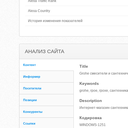
Alexa Traffic Rank
Alexa Country
История изменения показателей
АНАЛИЗ САЙТА
Контент
Title
Grohe смесители и сантехни
Информер
Keywords
Посетители
grohe, грое, грохе, сантехник
Позиции
Description
Интернет-магазин сантехники
Конкуренты
Кодировка
Ссылки
WINDOWS-1251