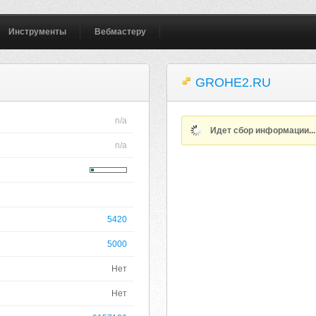
Инструменты
Вебмастеру
GROHE2.RU
n/a
Идет сбор информации..
n/a
5420
5000
Нет
Нет