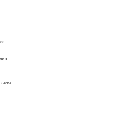
це
елов
а Grohe