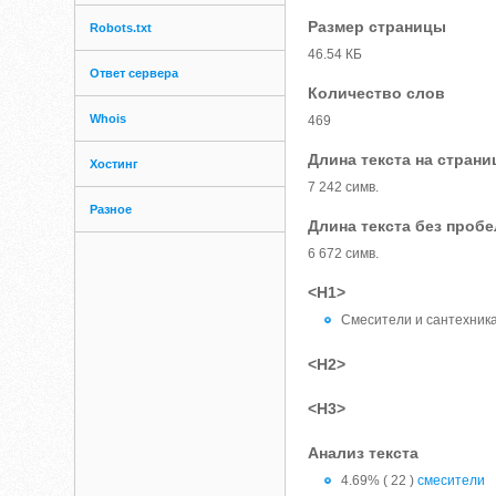
Размер страницы
Robots.txt
46.54 КБ
Ответ сервера
Количество слов
Whois
469
Длина текста на страни
Хостинг
7 242 симв.
Разное
Длина текста без проб
6 672 симв.
<H1>
Смесители и сантехник
<H2>
<H3>
Анализ текста
4.69% ( 22 )
смесители