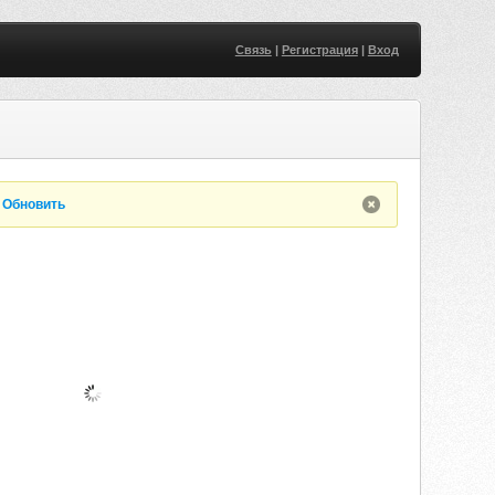
Связь
|
Регистрация
|
Вход
.
Обновить