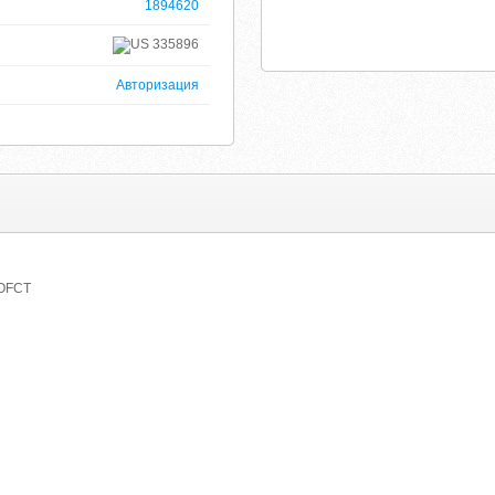
1894620
335896
Авторизация
SOFCT