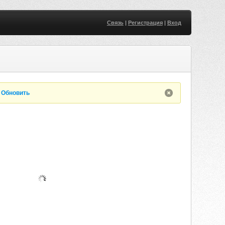
Связь
|
Регистрация
|
Вход
.
Обновить