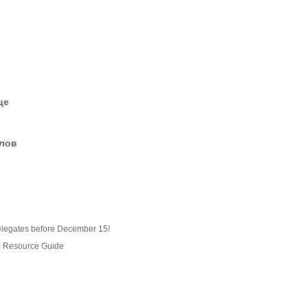
це
елов
Delegates before December 15!
 Resource Guide