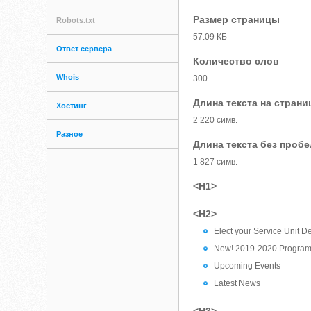
Размер страницы
Robots.txt
57.09 КБ
Ответ сервера
Количество слов
Whois
300
Длина текста на страни
Хостинг
2 220 симв.
Разное
Длина текста без проб
1 827 симв.
<H1>
<H2>
Elect your Service Unit 
New! 2019-2020 Program
Upcoming Events
Latest News