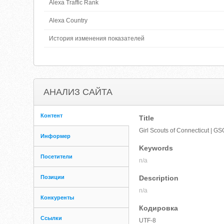
Alexa Traffic Rank
Alexa Country
История изменения показателей
АНАЛИЗ САЙТА
Контент
Title
Girl Scouts of Connecticut | G
Информер
Keywords
Посетители
n/a
Позиции
Description
n/a
Конкуренты
Кодировка
Ссылки
UTF-8