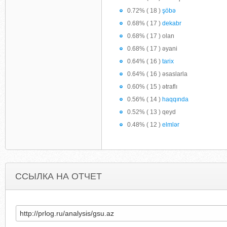
0.72% ( 18 )
şöbə
0.68% ( 17 )
dekabr
0.68% ( 17 ) olan
0.68% ( 17 ) əyani
0.64% ( 16 )
tarix
0.64% ( 16 ) əsaslarla
0.60% ( 15 ) ətraflı
0.56% ( 14 )
haqqında
0.52% ( 13 ) qeyd
0.48% ( 12 )
elmlər
ССЫЛКА НА ОТЧЕТ