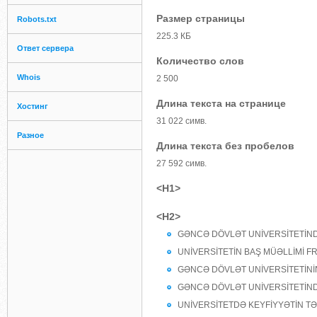
Размер страницы
Robots.txt
225.3 КБ
Ответ сервера
Количество слов
Whois
2 500
Длина текста на странице
Хостинг
31 022 симв.
Разное
Длина текста без пробелов
27 592 симв.
<H1>
<H2>
GƏNCƏ DÖVLƏT UNİVERSİTETİND
UNİVERSİTETİN BAŞ MÜƏLLİMİ F
GƏNCƏ DÖVLƏT UNİVERSİTETİNİN
GƏNCƏ DÖVLƏT UNİVERSİTETİNDƏ
UNİVERSİTETDƏ KEYFİYYƏTİN TƏM