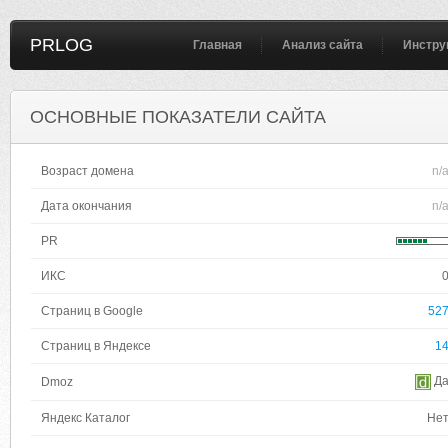
PRLOG
Главная
Анализ сайта
Инстру
ОСНОВНЫЕ ПОКАЗАТЕЛИ САЙТА
Возраст домена
n/
Дата окончания
n/
PR
ИКС
Страниц в Google
52
Страниц в Яндексе
1
Д
Dmoz
Яндекс Каталог
Не