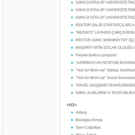
GƏNCƏ DÖVLƏT UNİVERSİTETİNDƏ
GƏNCƏ DÖVLƏT UNİVERSİTETİNİ
GƏNCƏ DÖVLƏT UNİVERSİTETİND
REKTOR QALİB STARTAPÇILARL
“MEDİATS” LAYİHƏSİ ÇƏRÇİVƏS
REKTOR GƏNC MƏDƏNİYYƏT İŞÇİL
BƏŞƏRİYYƏTİN DÜÇAR OLDUĞU 
Fəlsəfə doktoru proqramı
“AZƏRBAYCAN RESPUBLİKASININ T
“Yeni bir fikrim var” Startup Sahibka
“Yeni bir fikrim var” Sosial İnnovasi
TƏHSİL HAQQININ ÖDƏNİLMƏSİN
GƏNC ALİMLƏRİN IV RESPUBLİKA
<H3>
Axtarış
Biologiya-Kimya
Tarix-Coğrafiya