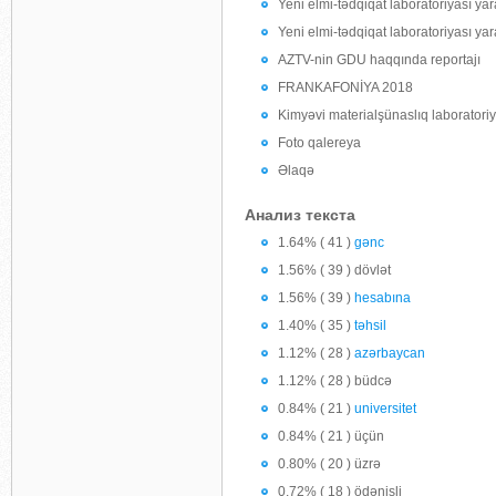
Yeni elmi-tədqiqat laboratoriyası ya
Yeni elmi-tədqiqat laboratoriyası ya
AZTV-nin GDU haqqında reportajı
FRANKAFONİYA 2018
Kimyəvi materialşünaslıq laboratoriy
Foto qalereya
Əlaqə
Анализ текста
1.64% ( 41 )
gənc
1.56% ( 39 ) dövlət
1.56% ( 39 )
hesabına
1.40% ( 35 )
təhsil
1.12% ( 28 )
azərbaycan
1.12% ( 28 ) büdcə
0.84% ( 21 )
universitet
0.84% ( 21 ) üçün
0.80% ( 20 ) üzrə
0.72% ( 18 ) ödənişli