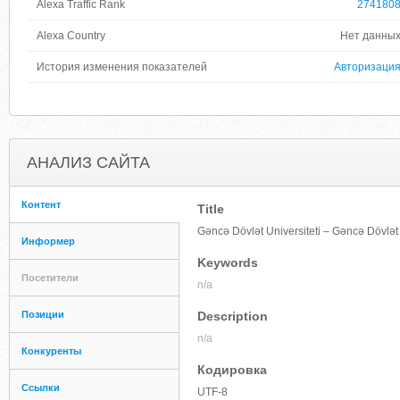
Alexa Traffic Rank
274180
Alexa Country
Нет данны
История изменения показателей
Авторизаци
АНАЛИЗ САЙТА
Контент
Title
Gəncə Dövlət Universiteti – Gəncə Dövlət 
Информер
Keywords
Посетители
n/a
Позиции
Description
n/a
Конкуренты
Кодировка
Ссылки
UTF-8