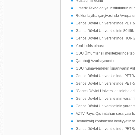
Müstəqillik Günü
Limerik Texnologiya İnstitutunun nü
Rektor layihə çərçivəsində Avropa u
Gəncə Dövlət Universitetində PETRA
Gəncə Dövlət Universitetinin 80 illik y
Gəncə Dövlət Universitetində HORİZO
Yeni tədris binası
GDU Ümumtəhsil məktəblərində təbl
Qarabağ Azərbaycandır
GDU nümayəndələri İspaniyanın Alikan
Gəncə Dövlət Universitetində PETRA
Gəncə Dövlət Universitetində PETRA
"Gəncə Dövlət Universiteti tələbələrin
Gəncə Dövlət Universitetinin yaranma
Gəncə Dövlət Universitetinin yaranma
AZTV Payız Qış imtahan sessiyası 
Beynəlxalq konfransda keyfiyyətin 
Gəncə Dövlət Universitetində PETRA