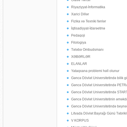
Əlavə Təhsil
Riyaziyyat-İnformatika
Xarici Dillər
Fizika və Texniki fənlər
İqtisadiyyat-İdarəetmə
Pedaqoji
Filologiya
Tələbə Ombudsmanı
XƏBƏRLƏR
ELANLAR
Yataqxana problemi həll olunur
Gəncə Dövlət Universitetində bilik g
Gəncə Dövlət Universitetində PETRA
Gəncə Dövlət Universitetində STAR
Gəncə Dövlət Universitetinin əməkda
Gəncə Dövlət Universitetində beynəl
Litvada Dövlət Bayrağı Günü Təbriklə
V KORPUS