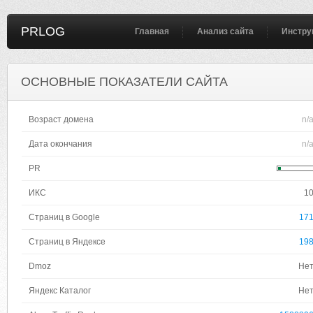
PRLOG
Главная
Анализ сайта
Инстру
ОСНОВНЫЕ ПОКАЗАТЕЛИ САЙТА
Возраст домена
n/
Дата окончания
n/
PR
ИКС
1
Страниц в Google
17
Страниц в Яндексе
19
Dmoz
Не
Яндекс Каталог
Не