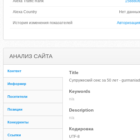
Alexa Traffic Rank
158880
Alexa Country
Нет данны
История изменения показателей
Авторизаци
АНАЛИЗ САЙТА
Контент
Title
Супружеский секс за 50 лет - gurmaniad
Информер
Keywords
Посетители
n/a
Позиции
Description
n/a
Конкуренты
Кодировка
Ссылки
UTF-8