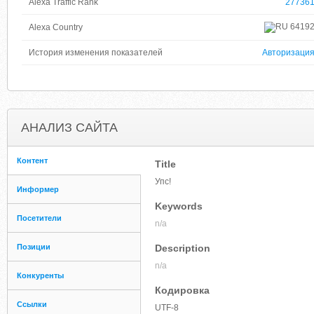
Alexa Traffic Rank
27736
6419
Alexa Country
История изменения показателей
Авторизаци
АНАЛИЗ САЙТА
Контент
Title
Упс!
Информер
Keywords
Посетители
n/a
Позиции
Description
n/a
Конкуренты
Кодировка
Ссылки
UTF-8