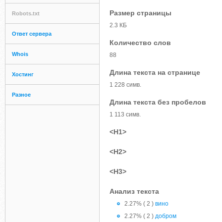
Размер страницы
Robots.txt
2.3 КБ
Ответ сервера
Количество слов
Whois
88
Длина текста на странице
Хостинг
1 228 симв.
Разное
Длина текста без пробелов
1 113 симв.
<H1>
<H2>
<H3>
Анализ текста
2.27% ( 2 )
вино
2.27% ( 2 )
добром