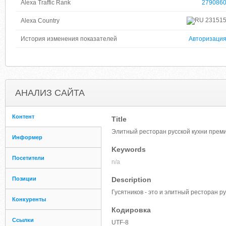
Alexa Traffic Rank
279086
23151
Alexa Country
История изменения показателей
Авторизаци
АНАЛИЗ САЙТА
Контент
Title
Элитный ресторан русской кухни премиу
Информер
Keywords
Посетители
n/a
Позиции
Description
Гусятников - это и элитный ресторан р
Конкуренты
Кодировка
Ссылки
UTF-8