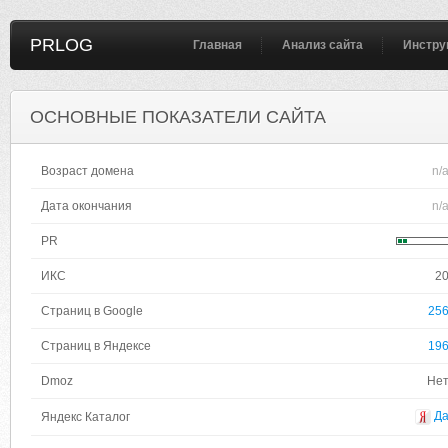
PRLOG
Главная
Анализ сайта
Инстру
ОСНОВНЫЕ ПОКАЗАТЕЛИ САЙТА
Возраст домена
n/
Дата окончания
n/
PR
ИКС
2
Страниц в Google
25
Страниц в Яндексе
19
Dmoz
Не
Д
Яндекс Каталог