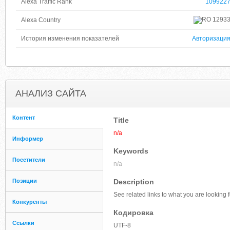
Alexa Traffic Rank
109922
1293
Alexa Country
История изменения показателей
Авторизаци
АНАЛИЗ САЙТА
Контент
Title
n/a
Информер
Keywords
Посетители
n/a
Позиции
Description
See related links to what you are looking f
Конкуренты
Кодировка
Ссылки
UTF-8