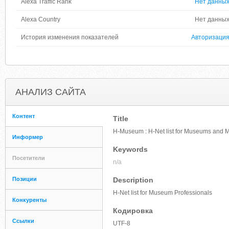
Alexa Traffic Rank
Нет данны
Alexa Country
Нет данны
История изменения показателей
Авторизаци
АНАЛИЗ САЙТА
Контент
Title
H-Museum : H-Net list for Museums and 
Информер
Keywords
Посетители
n/a
Позиции
Description
H-Net list for Museum Professionals
Конкуренты
Кодировка
Ссылки
UTF-8